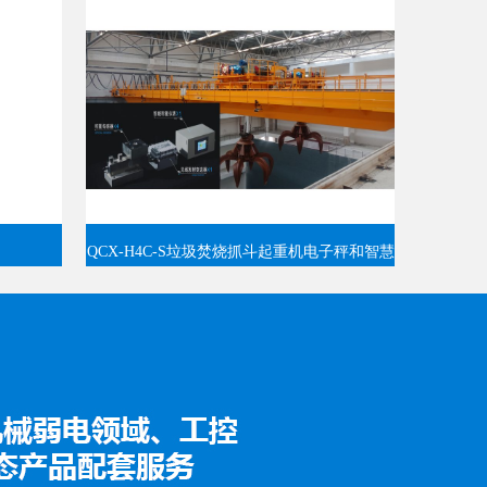
QCX-H4C-S垃圾焚烧抓斗起重机电子秤和智慧
管理系统