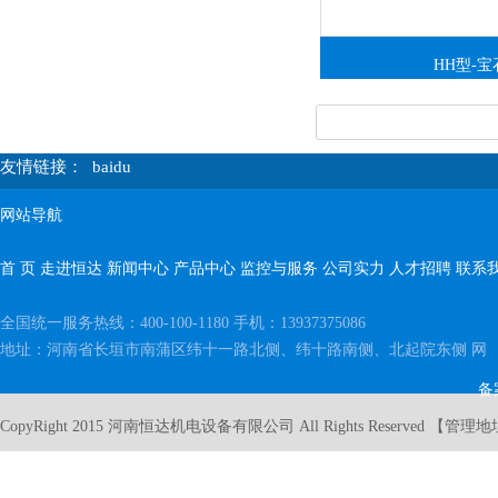
HH型-宝
友情链接：
baidu
网站导航
首 页
走进恒达
新闻中心
产品中心
监控与服务
公司实力
人才招聘
联系
全国统一服务热线：400-100-1180 手机：13937375086
地址：河南省长垣市南蒲区纬十一路北侧、纬十路南侧、北起院东侧 网 址：http:
备
CopyRight 2015 河南恒达机电设备有限公司 All Rights Reserved 【
管理地