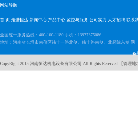
网站导航
首 页
走进恒达
新闻中心
产品中心
监控与服务
公司实力
人才招聘
联系
全国统一服务热线：400-100-1180 手机：13937375086
地址：河南省长垣市南蒲区纬十一路北侧、纬十路南侧、北起院东侧 网 址：http:
备
CopyRight 2015 河南恒达机电设备有限公司 All Rights Reserved 【
管理地