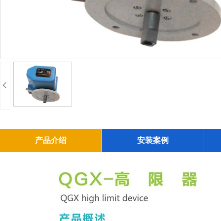
产品介绍
安装案例