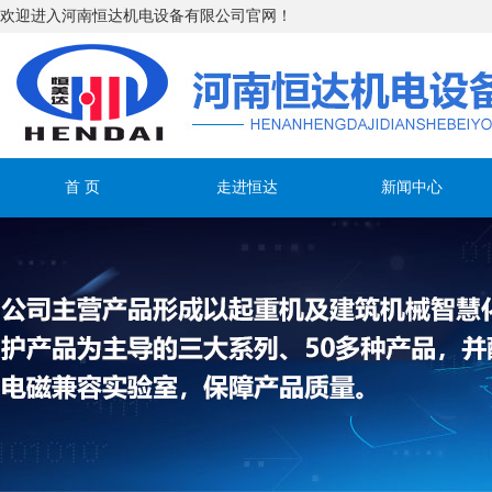
欢迎进入河南恒达机电设备有限公司官网！
首 页
走进恒达
新闻中心