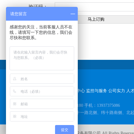
验证码：
请您留言
感谢您的关注，当前客服人员不在
线，请填写一下您的信息，我们会
上一条：
尽快和您联系。
下一条：
友情链接：
baidu
网站导航
首 页
走进恒达
新闻中心
产品中心
监控与服务
公司实力
人
全国统一服务热线：400-100-1180 手机：13937375086
地址：河南省长垣市南蒲区纬十一路北侧、纬十路南侧、北起院东侧 网 
提交
CopyRight 2015 河南恒达机电设备有限公司 All Rights Reserve